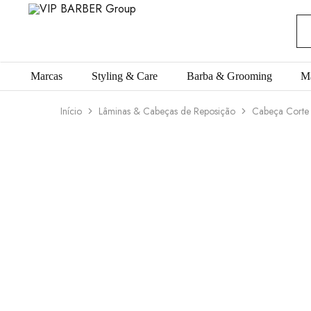
VIP
Produtos
BARBER
para
Group
Barbearia
Marcas
Styling & Care
Barba & Grooming
M
Início
Lâminas & Cabeças de Reposição
Cabeça Corte A