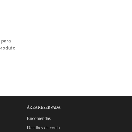
l para
produto
ÁREA RESERVADA
Encomendas
Detalhes da conta