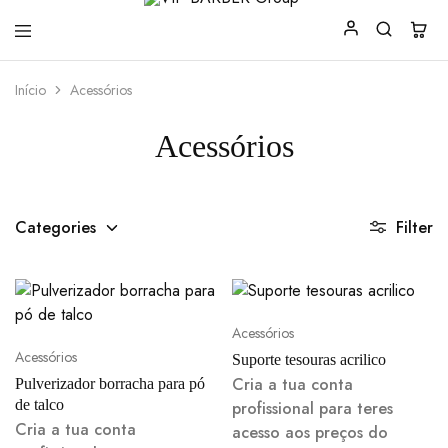
VIP
Produtos
Início
Acessórios
BARBER
para
Group
Barbearia
Acessórios
Categories
Filter
Acessórios
Acessórios
Suporte tesouras acrilico
Cria a tua conta
Pulverizador borracha para pó
de talco
profissional para teres
Cria a tua conta
acesso aos preços do