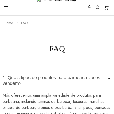
VIP
Produtos
Home
FAQ
BARBER
para
Group
Barbearia
FAQ
1. Quais tipos de produtos para barbearia vocês
vendem?
Nós oferecemos uma ampla variedade de produtos para
barbearia, incluindo lâminas de barbear, tesouras, navalhas,
pincéis de barbear, cremes e pós-barba, shampoos, pomadas
, ceras, máquinas de cortar cabelo ( máquina corte,Trimmer e