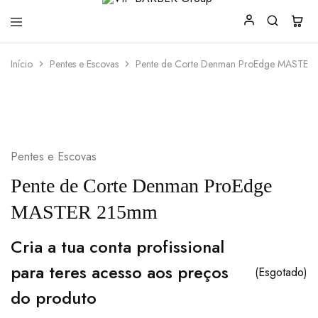
VIP
Produtos
Início
Pentes e Escovas
Pente de Corte Denman ProEdge MASTER
BARBER
para
Group
Barbearia
Pentes e Escovas
Pente de Corte Denman ProEdge
MASTER 215mm
Cria a tua conta profissional
para teres acesso aos preços
(Esgotado)
do produto