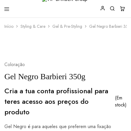
VIP
Produtos
Início
Styling & Care
Gel & Pre-Styling
Gel Negro Barbieri 35
BARBER
para
Group
Barbearia
Coloração
Gel Negro Barbieri 350g
Cria a tua conta profissional para
(Em
teres acesso aos preços do
stock)
produto
Gel Negro é para aqueles que preferem uma fixação