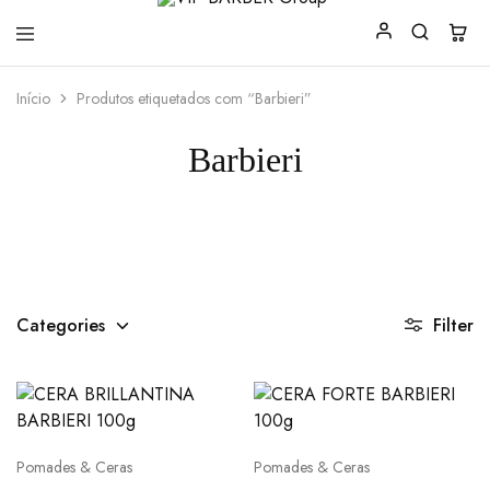
VIP
Produtos
Início
Produtos etiquetados com “Barbieri”
BARBER
para
Group
Barbearia
Barbieri
Categories
Filter
Pomades & Ceras
Pomades & Ceras