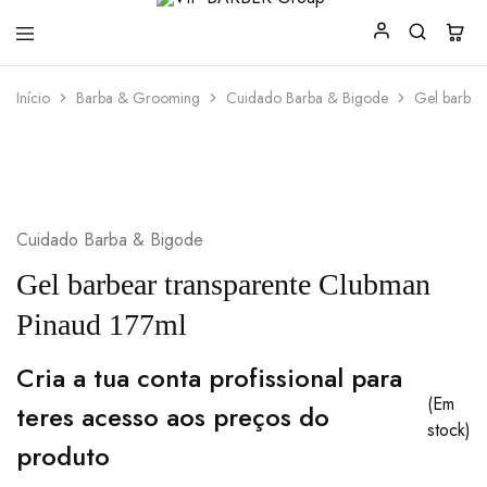
VIP
Produtos
Início
Barba & Grooming
Cuidado Barba & Bigode
Gel barbea
BARBER
para
Group
Barbearia
Cuidado Barba & Bigode
Gel barbear transparente Clubman
Pinaud 177ml
Cria a tua conta profissional para
(Em
teres acesso aos preços do
stock)
produto