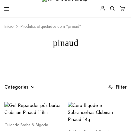
VIP
Produtos
Início
Produtos etiquetados com “pinaud”
BARBER
para
Group
Barbearia
pinaud
Categories
Filter
Cuidado Barba & Bigode