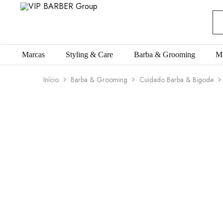
VIP
Produtos
BARBER
para
Group
Barbearia
Marcas
Styling & Care
Barba & Grooming
M
Início
Barba & Grooming
Cuidado Barba & Bigode