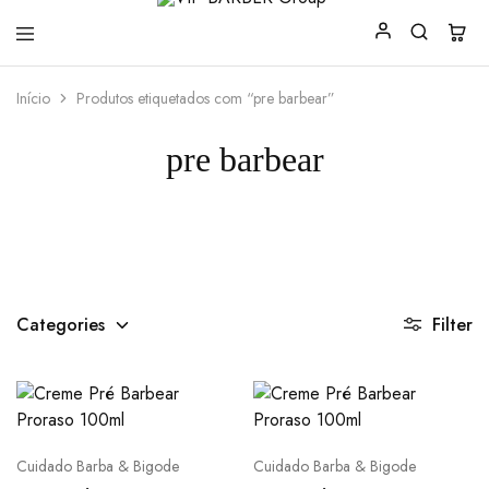
VIP
Produtos
Início
Produtos etiquetados com “pre barbear”
BARBER
para
Group
Barbearia
pre barbear
Categories
Filter
Cuidado Barba & Bigode
Cuidado Barba & Bigode