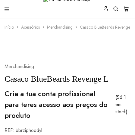
VIP
Produtos
Início
Acessórios
Merchandising
Casaco BlueBeards Revenge L
BARBER
para
Group
Barbearia
Merchandising
Casaco BlueBeards Revenge L
Cria a tua conta profissional
(Só 1
para teres acesso aos preços do
em
stock)
produto
REF:
bbrziphoodyl