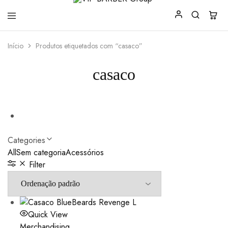
VIP
Produtos
Início
Produtos etiquetados com “casaco”
BARBER
para
Group
Barbearia
casaco
Categories
All
Sem categoria
Acessórios
Filter
Quick View
Merchandising