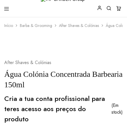
VIP
Produtos
Início
Barba & Grooming
After Shaves & Colónias
Água Colóni
BARBER
para
Group
Barbearia
After Shaves & Colónias
Água Colónia Concentrada Barbearia
150ml
Cria a tua conta profissional para
(Em
teres acesso aos preços do
stock)
produto