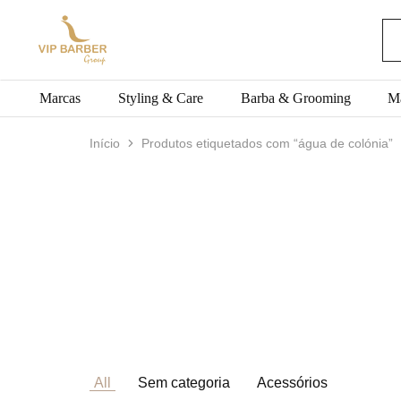
VIP
Produtos
BARBER
para
Group
Barbearia
Marcas
Styling & Care
Barba & Grooming
M
Início
Produtos etiquetados com “água de colónia”
All
Sem categoria
Acessórios