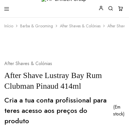
VIP
Produtos
Início
Barba & Grooming
After Shaves & Colónias
After Shave
BARBER
para
Group
Barbearia
After Shaves & Colónias
After Shave Lustray Bay Rum
Clubman Pinaud 414ml
Cria a tua conta profissional para
(Em
teres acesso aos preços do
stock)
produto