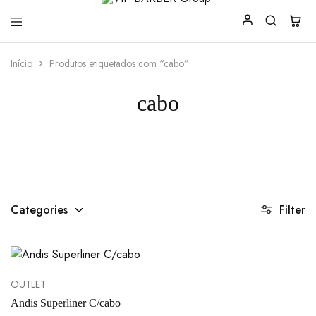
VIP
Produtos
Início
Produtos etiquetados com “cabo”
BARBER
para
Group
Barbearia
cabo
Categories
Filter
OUTLET
Andis Superliner C/cabo