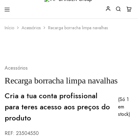
VIP
Produtos
Início
Acessórios
Recarga borracha limpa navalhas
BARBER
para
Group
Barbearia
Acessórios
Recarga borracha limpa navalhas
Cria a tua conta profissional
(Só 1
para teres acesso aos preços do
em
stock)
produto
REF:
23504550