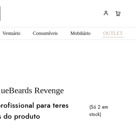
Vestuário
Consumíveis
Mobiliário
OUTLET
lueBeards Revenge
rofissional para teres
(Só 2 em
s do produto
stock)