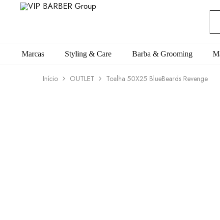
VIP
Produtos
BARBER
para
Group
Barbearia
Marcas
Styling & Care
Barba & Grooming
M
Início
OUTLET
Toalha 50X25 BlueBeards Revenge