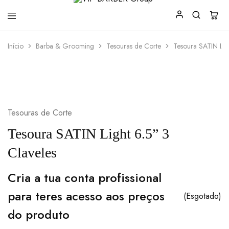
VIP
Produtos
Início
Barba & Grooming
Tesouras de Corte
Tesoura SATIN Lig
BARBER
para
Group
Barbearia
Tesouras de Corte
Tesoura SATIN Light 6.5” 3
Claveles
Cria a tua conta profissional
para teres acesso aos preços
(Esgotado)
do produto