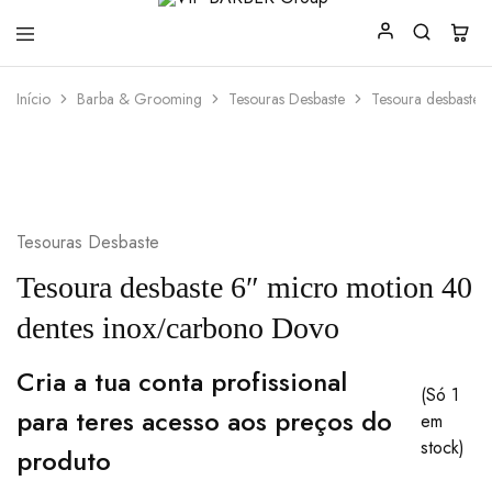
VIP
Produtos
Início
Barba & Grooming
Tesouras Desbaste
Tesoura desbaste 
BARBER
para
Group
Barbearia
Tesouras Desbaste
Tesoura desbaste 6″ micro motion 40
dentes inox/carbono Dovo
Cria a tua conta profissional
(Só 1
para teres acesso aos preços do
em
stock)
produto