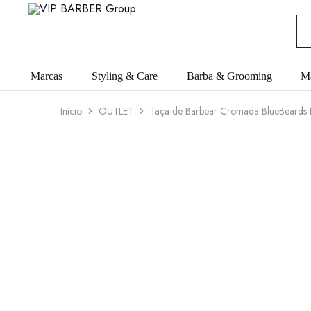
VIP
Produtos
BARBER
para
Group
Barbearia
Marcas
Styling & Care
Barba & Grooming
M
Início
OUTLET
Taça de Barbear Cromada BlueBeards