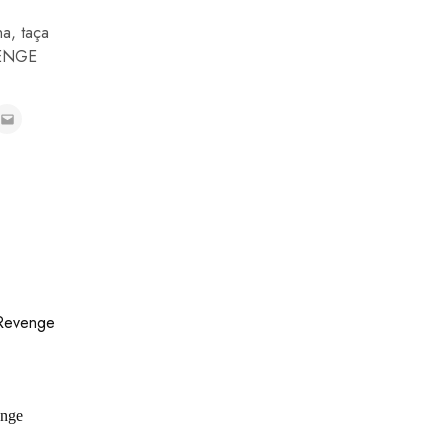
na
,
taça
ENGE
enge