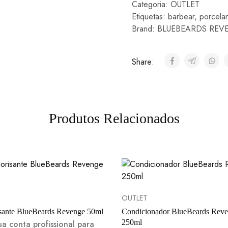
Categoria:
OUTLET
Etiquetas:
barbear
,
porcela
Brand:
BLUEBEARDS REV
Share:
Produtos Relacionados
OUTLET
sante BlueBeards Revenge 50ml
Condicionador BlueBeards Rev
250ml
ua conta profissional para