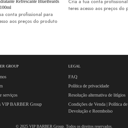
Cria a tua conta profissiona
dratante Refrescante BlueBeards
 100ml
teres acesso aos preços do 
ua conta profissional para
cesso aos preços do produto
BER GROUP
LEGAL
mos
FAQ
om
Política de privacidade
e serviços
Resolução alternativa de litígios
os VIP BARBER Group
Condições de Venda | Política de
Devolução e Reembolso
© 2025 VIP BARBER Group. Todos os direitos reservados.