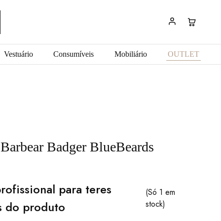
Vestuário
Consumíveis
Mobiliário
OUTLET
l Barbear Badger BlueBeards
rofissional para teres
(Só 1 em
s do produto
stock)