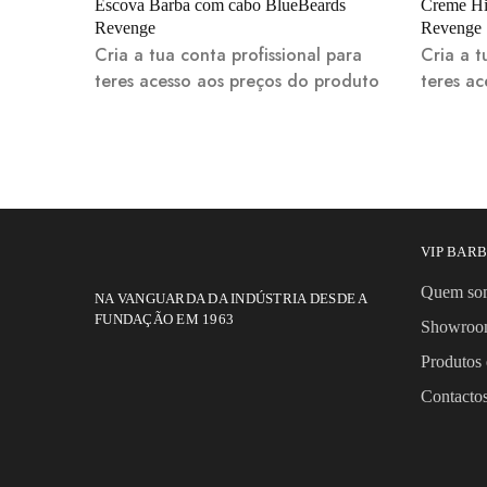
Escova Barba com cabo BlueBeards
Creme Hi
Revenge
Revenge
Cria a tua conta profissional para
Cria a t
teres acesso aos preços do produto
teres a
VIP BAR
Quem so
NA VANGUARDA DA INDÚSTRIA DESDE A
FUNDAÇÃO EM 1963
Showro
Produtos 
Contact