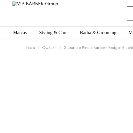
VIP
Produtos
BARBER
para
Group
Barbearia
Marcas
Styling & Care
Barba & Grooming
M
Início
OUTLET
Suporte e Pincel Barbear Badger Blue