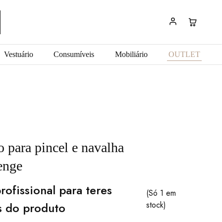
Vestuário
Consumíveis
Mobiliário
OUTLET
 para pincel e navalha
enge
rofissional para teres
(Só 1 em
s do produto
stock)