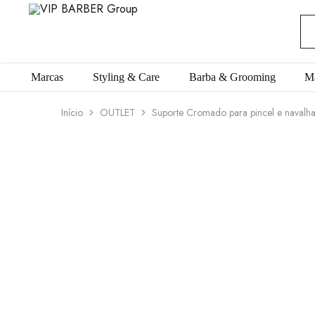
VIP
Produtos
BARBER
para
Group
Barbearia
Marcas
Styling & Care
Barba & Grooming
M
Início
OUTLET
Suporte Cromado para pincel e navalh