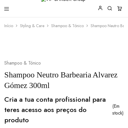
VIP
Produtos
Início
Styling & Care
Shampoo & Tónico
Shampoo Neutro Barb
BARBER
para
Group
Barbearia
Shampoo & Tónico
Shampoo Neutro Barbearia Alvarez
Gómez 300ml
Cria a tua conta profissional para
(Em
teres acesso aos preços do
stock)
produto