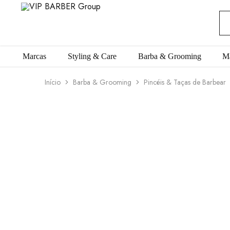
VIP
Produtos
BARBER
para
Group
Barbearia
Marcas
Styling & Care
Barba & Grooming
M
Início
Barba & Grooming
Pincéis & Taças de Barbear