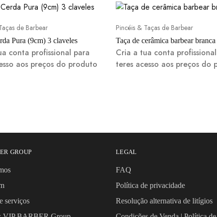
 Taças de Barbear
Pincéis & Taças de Barbear
rda Pura (9cm) 3 claveles
Taça de cerâmica barbear branca
ua conta profissional para
Cria a tua conta profissiona
cesso aos preços do produto
teres acesso aos preços do 
BER GROUP
LEGAL
mos
FAQ
om
Política de privacidade
e serviços
Resolução alternativa de litígios
os VIP BARBER Group
Condições de Venda | Política de