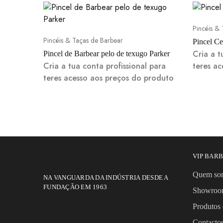
Pincéis &
Pincéis & Taças de Barbear
Pincel Ce
Cria a t
Pincel de Barbear pelo de texugo Parker
Cria a tua conta profissional para
teres a
teres acesso aos preços do produto
VIP BAR
Quem so
NA VANGUARDA DA INDÚSTRIA DESDE A
FUNDAÇÃO EM 1963
Showro
Produtos 
Contact