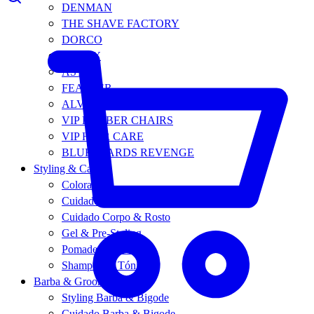
DENMAN
THE SHAVE FACTORY
DORCO
DERBY
ASTRA
FEATHER
ALVAREZ GÓMEZ
VIP BARBER CHAIRS
VIP HAIR CARE
BLUEBEARDS REVENGE
Styling & Care
Coloração
Cuidado Capilar
Cuidado Corpo & Rosto
Gel & Pre-Styling
Pomades & Ceras
Shampoo & Tónico
Barba & Grooming
Styling Barba & Bigode
Cuidado Barba & Bigode