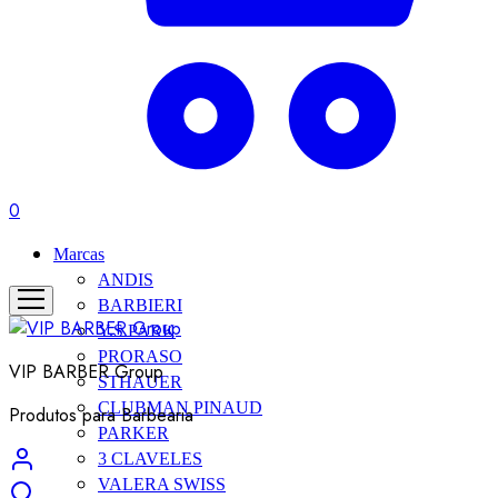
0
Marcas
ANDIS
BARBIERI
Y.S.PARK
PRORASO
VIP BARBER Group
STHAUER
CLUBMAN PINAUD
Produtos para Barbearia
PARKER
3 CLAVELES
VALERA SWISS