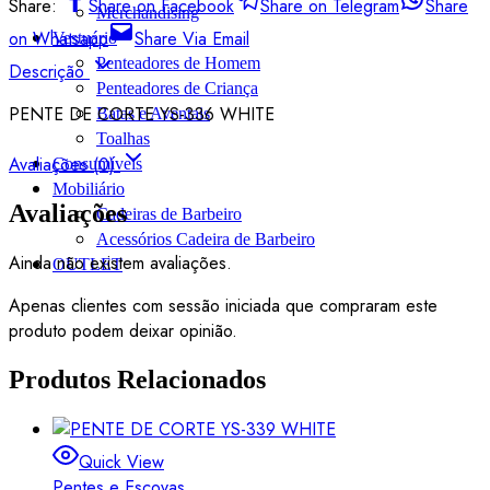
Share:
Share on Facebook
Share on Telegram
Share
Merchandising
on Whatsapp
Share Via Email
Vestuário
Penteadores de Homem
Descrição
Penteadores de Criança
PENTE DE CORTE YS-336 WHITE
Batas e Aventais
Toalhas
Avaliações (0)
Consumíveis
Mobiliário
Avaliações
Cadeiras de Barbeiro
Acessórios Cadeira de Barbeiro
Ainda não existem avaliações.
OUTLET
Apenas clientes com sessão iniciada que compraram este
produto podem deixar opinião.
Produtos Relacionados
Quick View
Pentes e Escovas