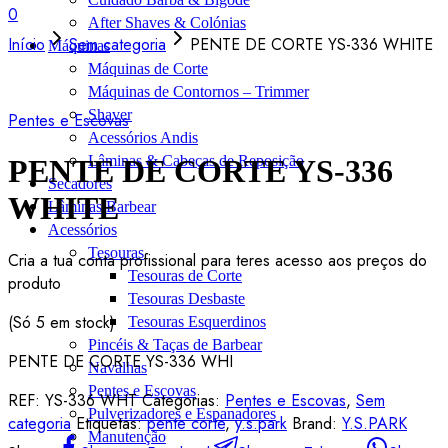
0
After Shaves & Colónias
Início
Sem categoria
PENTE DE CORTE YS-336 WHITE
Máquinas
Máquinas de Corte
Máquinas de Contornos – Trimmer
Shaver
Pentes e Escovas
Acessórios Andis
Lâminas & Cabeças de Reposição
PENTE DE CORTE YS-336
Secadores
WHITE
Lâminas Barbear
Acessórios
Tesouras
Cria a tua conta profissional para teres acesso aos preços do
Tesouras de Corte
produto
Tesouras Desbaste
(Só 5 em stock)
Tesouras Esquerdinos
Pincéis & Taças de Barbear
PENTE DE CORTE YS-336 WHI
Navalhas
Pentes e Escovas
REF:
YS-336 WHT
Categorias:
Pentes e Escovas
,
Sem
Pulverizadores e Espanadores
categoria
Etiquetas:
pente corte
,
y.s.park
Brand:
Y.S.PARK
Manutenção