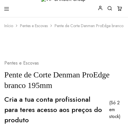
VIP
Produtos
Início
Pentes e Escovas
Pente de Corte Denman ProEdge branco 
BARBER
para
Group
Barbearia
Pentes e Escovas
Pente de Corte Denman ProEdge
branco 195mm
Cria a tua conta profissional
(Só 2
para teres acesso aos preços do
em
stock)
produto