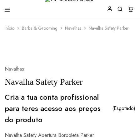
VIP
Produtos
Início
Barba & Grooming
Navalhas
Navalha Safety Parker
BARBER
para
Group
Barbearia
Navalhas
Navalha Safety Parker
Cria a tua conta profissional
para teres acesso aos preços
(Esgotado)
do produto
Navalha Safety Abertura Borboleta Parker