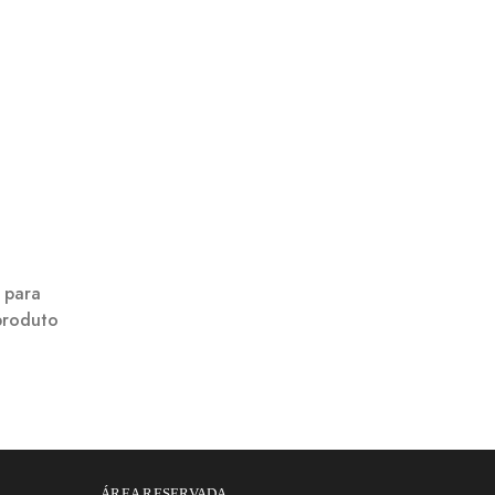
l para
produto
ÁREA RESERVADA