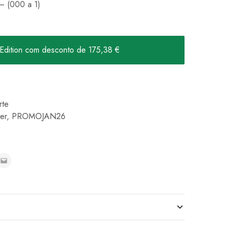
 – (000 a 1)
Edition com desconto de 175,38 €
rte
er
,
PROMOJAN26