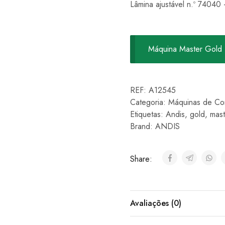
Lâmina ajustável n.º 74040
Máquina Master Gold 
REF:
A12545
Categoria:
Máquinas de Co
Etiquetas:
Andis
,
gold
,
mast
Brand:
ANDIS
Share:
Avaliações (0)