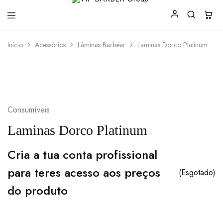
VIP
Produtos
Início
Acessórios
Lâminas Barbear
Laminas Dorco Platinum
BARBER
para
Group
Barbearia
Consumíveis
Laminas Dorco Platinum
Cria a tua conta profissional
para teres acesso aos preços
(Esgotado)
do produto