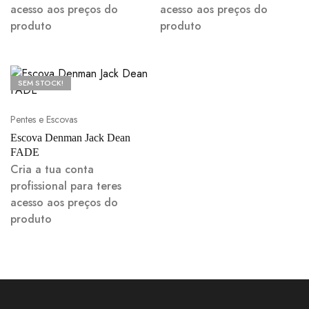
acesso aos preços do
acesso aos preços do
produto
produto
SEM STOCK!
Pentes e Escovas
Escova Denman Jack Dean
FADE
Cria a tua conta
profissional para teres
acesso aos preços do
produto