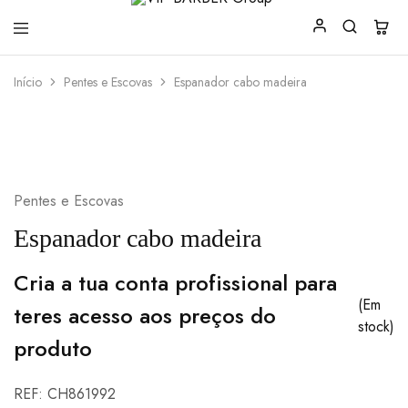
VIP
Produtos
Início
Pentes e Escovas
Espanador cabo madeira
BARBER
para
Group
Barbearia
Pentes e Escovas
Espanador cabo madeira
Cria a tua conta profissional para
(Em
teres acesso aos preços do
stock)
produto
REF:
CH861992