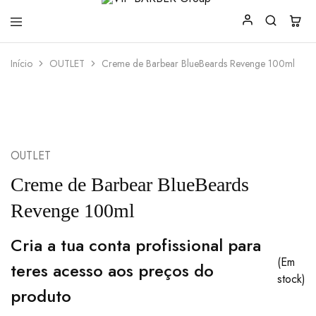
VIP
Produtos
Início
OUTLET
Creme de Barbear BlueBeards Revenge 100ml
BARBER
para
Group
Barbearia
OUTLET
Creme de Barbear BlueBeards
Revenge 100ml
Cria a tua conta profissional para
(Em
teres acesso aos preços do
stock)
produto