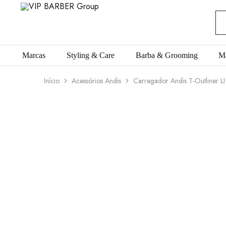
VIP
Produtos
BARBER
para
Group
Barbearia
Marcas
Styling & Care
Barba & Grooming
M
Início
Acessórios Andis
Carregador Andis T-Outliner LI