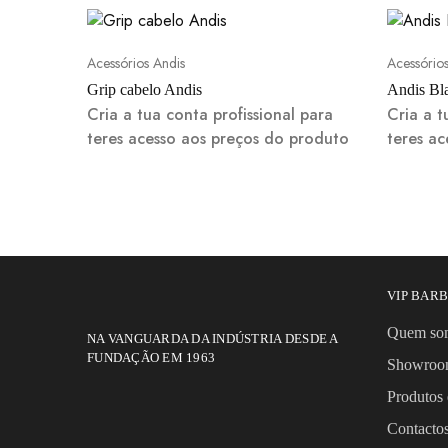
Acessórios Andis
Acessório
Grip cabelo Andis
Andis Bl
Cria a tua conta profissional para
Cria a t
teres acesso aos preços do produto
teres a
VIP BAR
Quem so
NA VANGUARDA DA INDÚSTRIA DESDE A
FUNDAÇÃO EM 1963
Showro
Produtos 
Contact