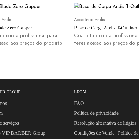
s Andis
Acessórios Andis
ade Zero Gapper
Base de Carga Andis T-Outliner
ua conta profissional para
Cria a tua conta profissiona
cesso aos preços do produto
teres acesso aos preços do 
BER GROUP
LEGAL
mos
FAQ
om
Política de privacidade
e serviços
Resolução alternativa de litígios
os VIP BARBER Group
Condições de Venda | Política de