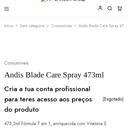
VIP
Produtos
Início
Sem categoria
Consumíveis
Andis Blade Care Spray 473
BARBER
para
Group
Barbearia
Consumíveis
Andis Blade Care Spray 473ml
Cria a tua conta profissional
para teres acesso aos preços
(Esgotado)
do produto
473,2ml Fórmula 7 em 1, enriquecida com Vitamina E