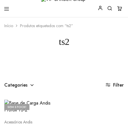
VIP
Produtos
Início
Produtos etiquetados com “ts2”
BARBER
para
Group
Barbearia
ts2
Categories
Filter
SEM STOCK!
Acessórios Andis