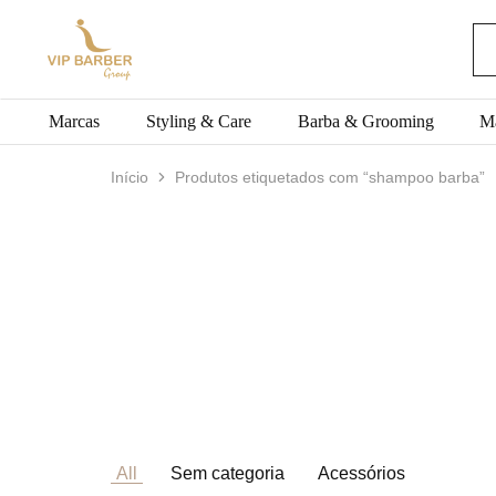
VIP
Produtos
BARBER
para
Group
Barbearia
Marcas
Styling & Care
Barba & Grooming
M
Início
Produtos etiquetados com “shampoo barba”
All
Sem categoria
Acessórios