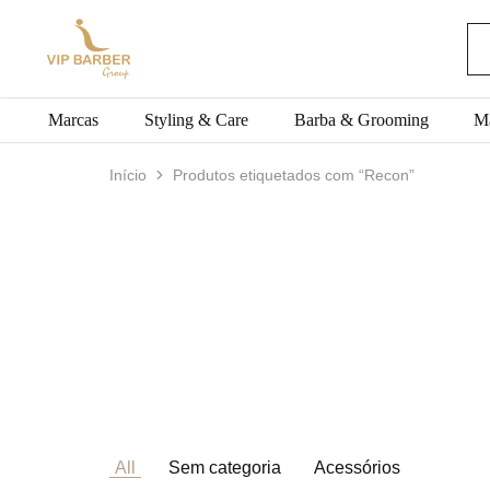
VIP
Produtos
BARBER
para
Group
Barbearia
Marcas
Styling & Care
Barba & Grooming
M
Início
Produtos etiquetados com “Recon”
All
Sem categoria
Acessórios