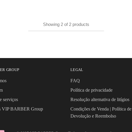
Showing
2
of
2
products
BER GROUP
LEGAL
mos
FAQ
om
Política de privacidade
e serviços
Resolução alternativa de litígios
os VIP BARBER Group
Condições de Venda | Política de
Devolução e Reembolso