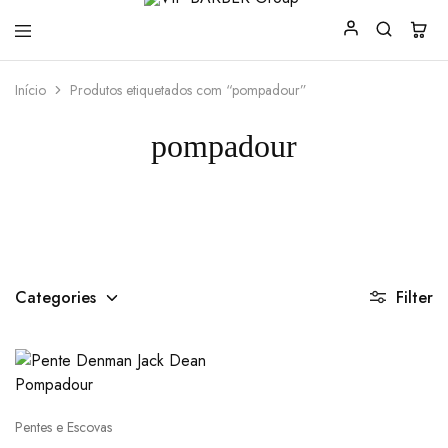
VIP
Produtos
Início
Produtos etiquetados com “pompadour”
BARBER
para
Group
Barbearia
pompadour
Categories
Filter
Pentes e Escovas