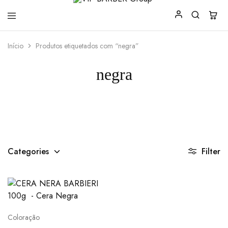
VIP
Produtos
Início
Produtos etiquetados com “negra”
BARBER
para
Group
Barbearia
negra
Categories
Filter
Coloração