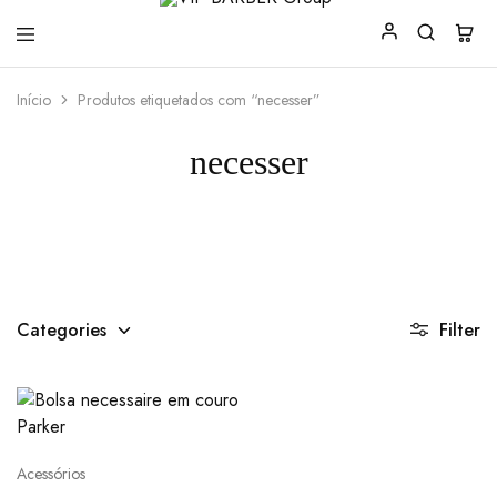
VIP
Produtos
Início
Produtos etiquetados com “necesser”
BARBER
para
Group
Barbearia
necesser
Categories
Filter
Acessórios