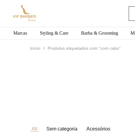
VIP
Produtos
BARBER
para
Group
Barbearia
Marcas
Styling & Care
Barba & Grooming
M
Início
Produtos etiquetados com “com cabo”
All
Sem categoria
Acessórios