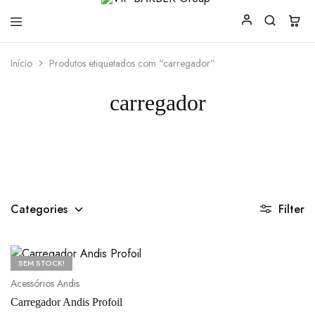
VIP
Produtos
Início
Produtos etiquetados com “carregador”
BARBER
para
Group
Barbearia
carregador
Categories
Filter
SEM STOCK!
Acessórios Andis
Carregador Andis Profoil