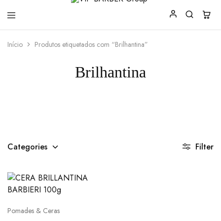
VIP
Produtos
Início
Produtos etiquetados com “Brilhantina”
BARBER
para
Group
Barbearia
Brilhantina
Categories
Filter
Pomades & Ceras